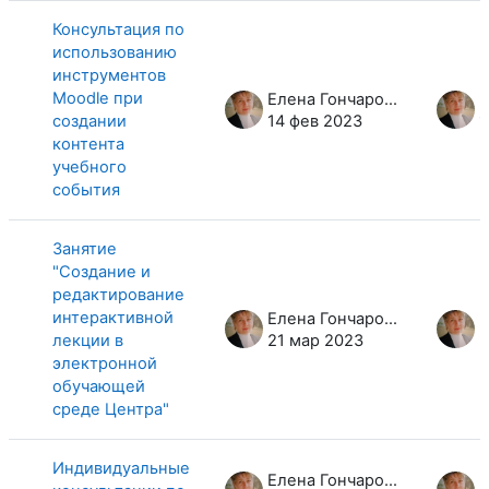
Список обсуждений. Показано 19 и
Консультация по
использованию
инструментов
Moodle при
Елена Гончарова
создании
14 фев 2023
1
контента
учебного
события
Занятие
"Создание и
редактирование
интерактивной
Елена Гончарова
лекции в
21 мар 2023
2
электронной
обучающей
среде Центра"
Индивидуальные
Елена Гончарова