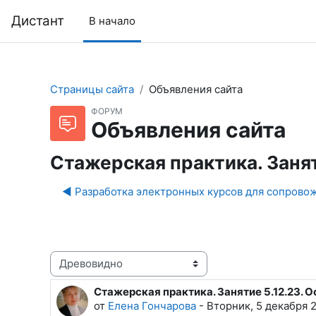
Перейти к основному содержанию
Дистант
В начало
Страницы сайта
Объявления сайта
ФОРУМ
Объявления сайта
Стажерская практика. Заня
◀︎ Разработка электронных курсов для сопрово
Режим отображения
Стажерская практика. Занятие 5.12.23.
Количество ответов: 0
от
Елена Гончарова
-
Вторник, 5 декабря 2