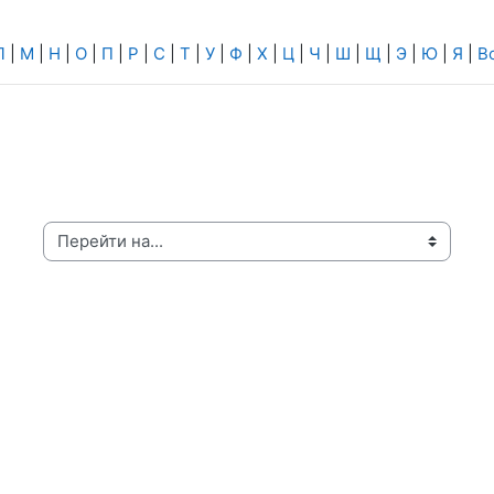
Л
|
М
|
Н
|
О
|
П
|
Р
|
С
|
Т
|
У
|
Ф
|
Х
|
Ц
|
Ч
|
Ш
|
Щ
|
Э
|
Ю
|
Я
|
В
ерейти на...