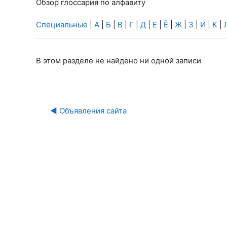
Обзор глоссария по алфавиту
Специальные
|
А
|
Б
|
В
|
Г
|
Д
|
Е
|
Ё
|
Ж
|
З
|
И
|
К
|
В этом разделе не найдено ни одной записи
П
◀︎ Объявления сайта