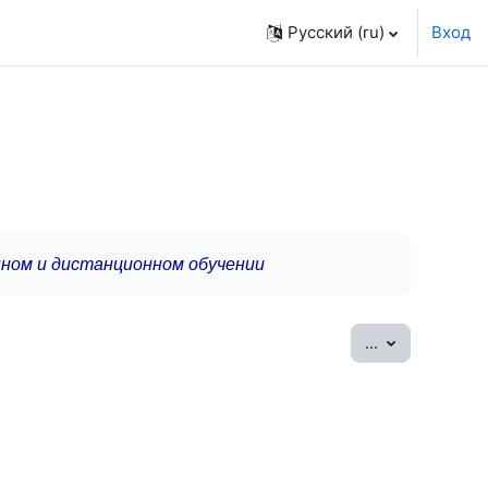
Русский ‎(ru)‎
Вход
нном и дистанционном обучении
Экспорт зап
...