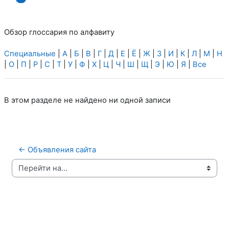
Обзор глоссария по алфавиту
Специальные
|
А
|
Б
|
В
|
Г
|
Д
|
Е
|
Ё
|
Ж
|
З
|
И
|
К
|
Л
|
М
|
Н
|
О
|
П
|
Р
|
С
|
Т
|
У
|
Ф
|
Х
|
Ц
|
Ч
|
Ш
|
Щ
|
Э
|
Ю
|
Я
|
Все
В этом разделе не найдено ни одной записи
← Объявления сайта
Перейти на...