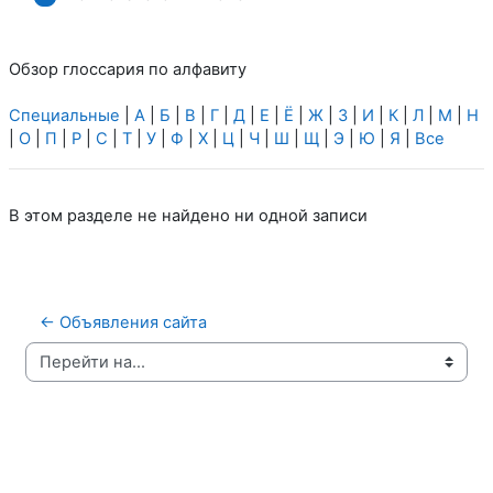
Обзор глоссария по алфавиту
Специальные
|
А
|
Б
|
В
|
Г
|
Д
|
Е
|
Ё
|
Ж
|
З
|
И
|
К
|
Л
|
М
|
Н
|
О
|
П
|
Р
|
С
|
Т
|
У
|
Ф
|
Х
|
Ц
|
Ч
|
Ш
|
Щ
|
Э
|
Ю
|
Я
|
Все
В этом разделе не найдено ни одной записи
← Объявления сайта
Перейти на...