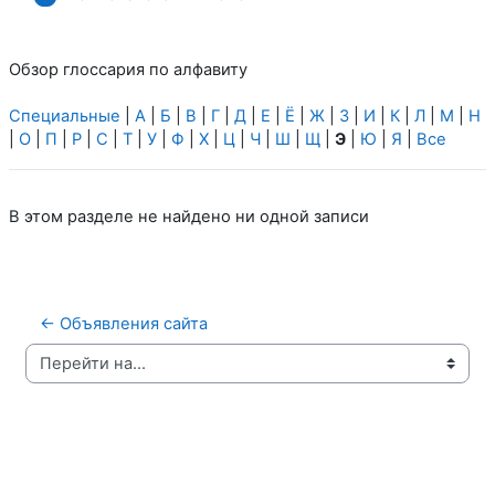
Обзор глоссария по алфавиту
Специальные
|
А
|
Б
|
В
|
Г
|
Д
|
Е
|
Ё
|
Ж
|
З
|
И
|
К
|
Л
|
М
|
Н
|
О
|
П
|
Р
|
С
|
Т
|
У
|
Ф
|
Х
|
Ц
|
Ч
|
Ш
|
Щ
|
Э
|
Ю
|
Я
|
Все
В этом разделе не найдено ни одной записи
← Объявления сайта
Перейти на...