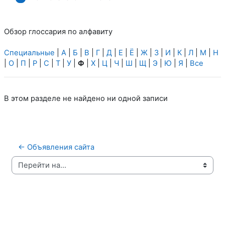
Обзор глоссария по алфавиту
Специальные
|
А
|
Б
|
В
|
Г
|
Д
|
Е
|
Ё
|
Ж
|
З
|
И
|
К
|
Л
|
М
|
Н
|
О
|
П
|
Р
|
С
|
Т
|
У
|
Ф
|
Х
|
Ц
|
Ч
|
Ш
|
Щ
|
Э
|
Ю
|
Я
|
Все
В этом разделе не найдено ни одной записи
← Объявления сайта
Перейти на...