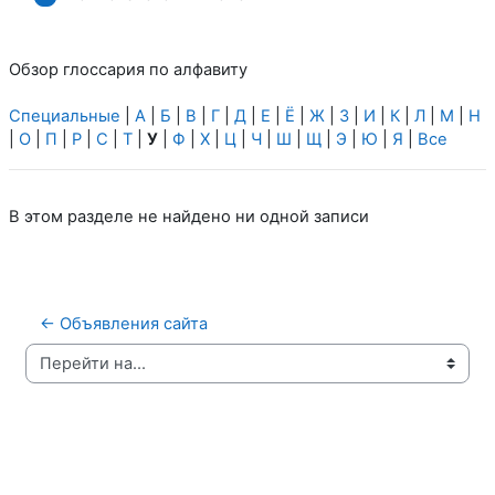
Обзор глоссария по алфавиту
Специальные
|
А
|
Б
|
В
|
Г
|
Д
|
Е
|
Ё
|
Ж
|
З
|
И
|
К
|
Л
|
М
|
Н
|
О
|
П
|
Р
|
С
|
Т
|
У
|
Ф
|
Х
|
Ц
|
Ч
|
Ш
|
Щ
|
Э
|
Ю
|
Я
|
Все
В этом разделе не найдено ни одной записи
← Объявления сайта
Перейти на...