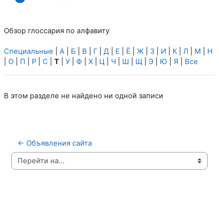
Обзор глоссария по алфавиту
Специальные
|
А
|
Б
|
В
|
Г
|
Д
|
Е
|
Ё
|
Ж
|
З
|
И
|
К
|
Л
|
М
|
Н
|
О
|
П
|
Р
|
С
|
Т
|
У
|
Ф
|
Х
|
Ц
|
Ч
|
Ш
|
Щ
|
Э
|
Ю
|
Я
|
Все
В этом разделе не найдено ни одной записи
← Объявления сайта
Перейти на...