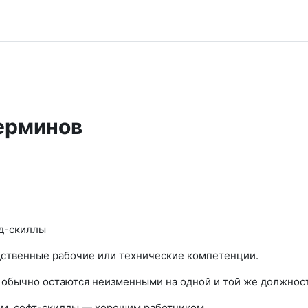
терминов
рд-скиллы
едственные рабочие или технические компетенции.
 обычно остаются неизменными на одной и той же должност
м, софт-скиллы — хорошим работником.