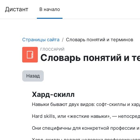
Перейти к основному содержанию
Дистант
В начало
Страницы сайта
Словарь понятий и терминов
ГЛОССАРИЙ
Словарь понятий и 
Назад
Хард-скилл
Навыки бывают двух видов: софт-скиллы и ха
Hard skills, или «жесткие навыки», — непоср
Они специфичны для конкретной профессии и
Хард-скиллы делают человека профессионало